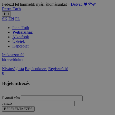
Fedezd fel harmadik nyári állomásunkat –
Detvát. 🖤💜🩷
Petra Toth
HU
SK
EN
PL
Petra Toth
Webáruház
Alkotások
Üzletek
Kapcsolat
Iratkozzon fel
hírlevelünkre
Kívánságlista
Bejelentkezés
Regisztráció
0
Bejelentkezés
E-mail cím
Jelszó