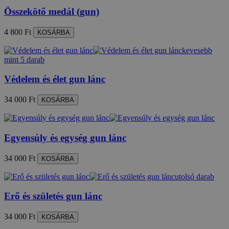
Összekötő medál (gun)
4 800 Ft
KOSÁRBA
kevesebb
mint 5 darab
Védelem és élet gun lánc
34 000 Ft
KOSÁRBA
Egyensúly és egység gun lánc
34 000 Ft
KOSÁRBA
utolsó darab
Erő és születés gun lánc
34 000 Ft
KOSÁRBA