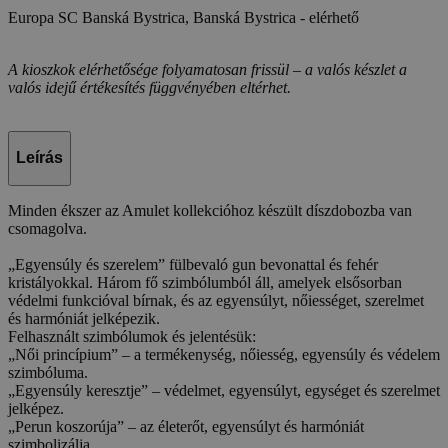
Europa SC Banská Bystrica, Banská Bystrica -
elérhető
A kioszkok elérhetősége folyamatosan frissül – a valós készlet a
valós idejű értékesítés függvényében eltérhet.
Leírás
Minden ékszer az Amulet kollekcióhoz készült díszdobozba van
csomagolva.
„Egyensúly és szerelem” fülbevaló gun bevonattal és fehér
kristályokkal. Három fő szimbólumból áll, amelyek elsősorban
védelmi funkcióval bírnak, és az egyensúlyt, nőiességet, szerelmet
és harmóniát jelképezik.
Felhasznált szimbólumok és jelentésük:
„Női princípium” – a termékenység, nőiesség, egyensúly és védelem
szimbóluma.
„Egyensúly keresztje” – védelmet, egyensúlyt, egységet és szerelmet
jelképez.
„Perun koszorúja” – az életerőt, egyensúlyt és harmóniát
szimbolizálja.