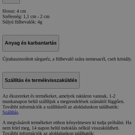
Hossz: 4 cm
Szélesség: 1,1 cm - 2 cm
Súlyú fülbevalók: 4g
Anyag és karbantartás
Újrahasznosított sárgaréz, a fülbevaló szára nemesacél, cseh kristály.
Szállítás és termékvisszaküldés
Az ékszereket és termékeket, amelyek raktáron vannak, 1-2
munkanapon belül szállítjuk a megrendelések számától függően.
További információk a szállításról az aloldalunkon találhatók:
Szállítás
.
A megvásárolt termékeket otthon kényelmesen ki tudja próbálni. Ha
nem felel meg, 14 napon belül indoklás nélkül visszaküldheti.
További információk az aloldalunkon találhatók: