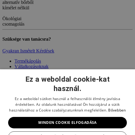
alternatív bőrből
kímélet nélkül
Ökológiai
csomagolás
Szüksége van tanácsra?
Gyakran Ismételt Kérdések
Termékápolás
Vállalkozásoknak
Gyűjtői klub
Gyakran Ismételt Kérdések
Ez a weboldal cookie-kat
használ.
Reklamációk és termékjavítások
Áru visszaküldése
Szállítás
Ez a weboldal sütiket használ a felhasználói élmény javítása
Fizetési lehetőségek
érdekében. Az oldalunk használatával Ön hozzájárul a sütik
használatához a Cookie szabályzatunknak megfelelően.
Bővebben
Általános szerződési feltételek
Személyes adatok védelme
MINDEN COOKIE ELFOGADÁSA
Sütik
Kapcsolat