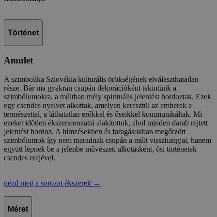
Történet
Amulet
A szimbolika Szlovákia kulturális örökségének elválaszthatatlan
része. Bár ma gyakran csupán dekorációként tekintünk a
szimbólumokra, a múltban mély spirituális jelentést hordoztak. Ezek
egy csendes nyelvet alkottak, amelyen keresztül az emberek a
természettel, a láthatatlan erőkkel és őseikkel kommunikáltak. Mi
ezeket időtlen ékszersorozattá alakítottuk, ahol minden darab rejtett
jelentést hordoz. A hímzésekben és faragásokban megőrzött
szimbólumok így nem maradnak csupán a múlt visszhangjai, hanem
együtt lépnek be a jelenbe művészeti alkotásként, ősi történetek
csendes erejével.
nézd meg a sorozat ékszereit
→
Méret