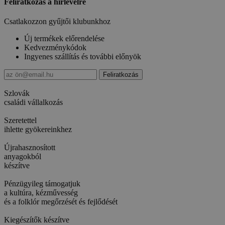
Feliratkozás a hírlevélre
Csatlakozzon gyűjtői klubunkhoz
Új termékek előrendelése
Kedvezménykódok
Ingyenes szállítás és további előnyök
Szlovák
családi vállalkozás
Szeretettel
ihlette gyökereinkhez
Újrahasznosított
anyagokból
készítve
Pénzügyileg támogatjuk
a kultúra, kézművesség
és a folklór megőrzését és fejlődését
Kiegészítők készítve